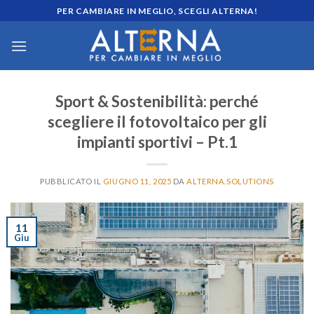
Skip
PER CAMBIARE IN MEGLIO, SCEGLI ALTERNA!
to
content
Sport & Sostenibilità: perché
scegliere il fotovoltaico per gli
impianti sportivi – Pt.1
PUBBLICATO IL
GIUGNO 11, 2025
DA
ALTERNA.SOLUTIONS
11
Giu